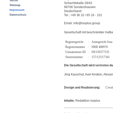
Suche
Schachtstraße 28/42
Sitemap
99706 Sondershausen
Impressum
Deutschland
Datenschutz
Tel.: +49 36 32 / 65 16 - 101
Email: info@isoplus.group
Gesellschaft mit beschränkter Haft
Registergericht
:
Amtsgericht Jena
Registernummer
:
HRB 400970
Umsatzsteuer-ID
:
DE150377535
Steuernummer
:
157/125/17341
Die Gesellschaft wird vertreten d
Jörg Kauschat, Axel Kirstein, Alex
Design und Realisierung:
Creat
Inhalte:
Redaktion isoplus