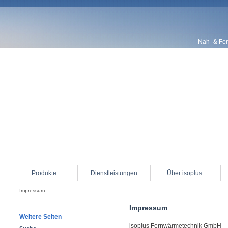
Nah- & Fe
Produkte
Dienstleistungen
Über isoplus
Impressum
Impressum
Weitere Seiten
isoplus Fernwärmetechnik GmbH