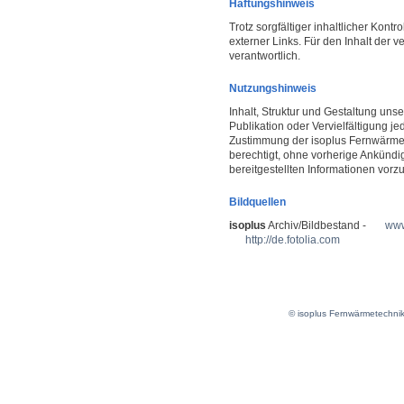
Haftungshinweis
Trotz sorgfältiger inhaltlicher Kont
externer Links. Für den Inhalt der v
verantwortlich.
Nutzungshinweis
Inhalt, Struktur und Gestaltung unse
Publikation oder Vervielfältigung je
Zustimmung der isoplus Fernwärmet
berechtigt, ohne vorherige Ankün
bereitgestellten Informationen vor
Bildquellen
isoplus
Archiv/Bildbestand -
www
http://de.fotolia.com
© isoplus Fernwärmetechni