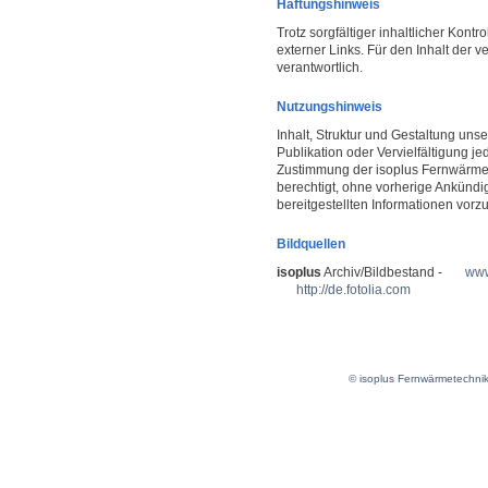
Haftungshinweis
Trotz sorgfältiger inhaltlicher Kont
externer Links. Für den Inhalt der v
verantwortlich.
Nutzungshinweis
Inhalt, Struktur und Gestaltung unse
Publikation oder Vervielfältigung je
Zustimmung der isoplus Fernwärmet
berechtigt, ohne vorherige Ankün
bereitgestellten Informationen vor
Bildquellen
isoplus
Archiv/Bildbestand -
www
http://de.fotolia.com
© isoplus Fernwärmetechni