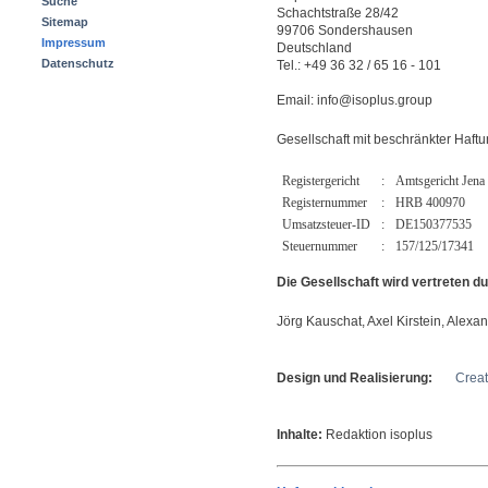
Suche
Schachtstraße 28/42
Sitemap
99706 Sondershausen
Impressum
Deutschland
Datenschutz
Tel.: +49 36 32 / 65 16 - 101
Email: info@isoplus.group
Gesellschaft mit beschränkter Haft
Registergericht
:
Amtsgericht Jena
Registernummer
:
HRB 400970
Umsatzsteuer-ID
:
DE150377535
Steuernummer
:
157/125/17341
Die Gesellschaft wird vertreten d
Jörg Kauschat, Axel Kirstein, Alex
Design und Realisierung:
Creat
Inhalte:
Redaktion isoplus