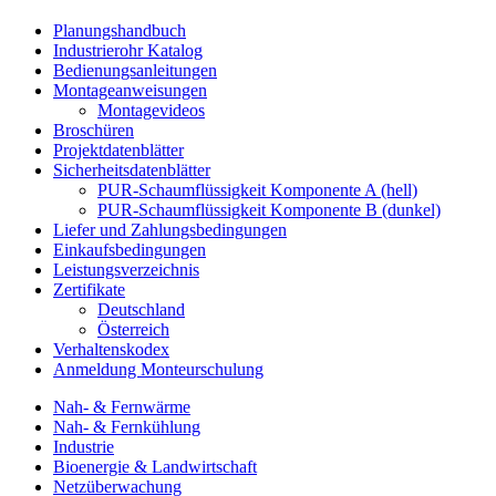
Planungshandbuch
Industrierohr Katalog
Bedienungsanleitungen
Montageanweisungen
Montagevideos
Broschüren
Projektdatenblätter
Sicherheitsdatenblätter
PUR-Schaumflüssigkeit Komponente A (hell)
PUR-Schaumflüssigkeit Komponente B (dunkel)
Liefer und Zahlungsbedingungen
Einkaufsbedingungen
Leistungsverzeichnis
Zertifikate
Deutschland
Österreich
Verhaltenskodex
Anmeldung Monteurschulung
Nah- & Fernwärme
Nah- & Fernkühlung
Industrie
Bioenergie & Landwirtschaft
Netzüberwachung