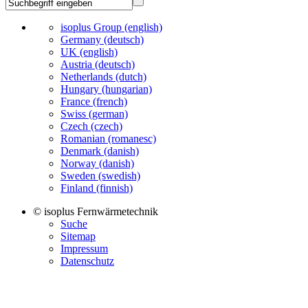
isoplus Group (english)
Germany (deutsch)
UK (english)
Austria (deutsch)
Netherlands (dutch)
Hungary (hungarian)
France (french)
Swiss (german)
Czech (czech)
Romanian (romanesc)
Denmark (danish)
Norway (danish)
Sweden (swedish)
Finland (finnish)
© isoplus Fernwärmetechnik
Suche
Sitemap
Impressum
Datenschutz