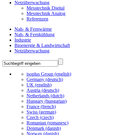
Netzüberwachung
Messtechnik Digital
Messtechnik Analog
Referenzen
Nah- & Fernwärme
Nah- & Fernkühlung
Industrie
Bioenergie & Landwirtschaft
Netzüberwachung
isoplus Group (english)
Germany (deutsch)
UK (english)
Austria (deutsch)
Netherlands (dutch)
Hungary (hungarian)
France (french)
Swiss (german)
Czech (czech)
Romanian (romanesc)
Denmark (danish)
Norway (danish)