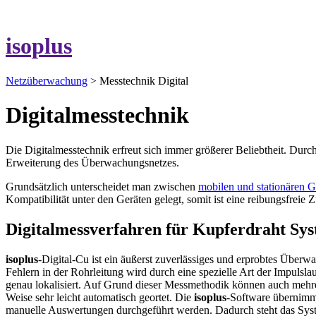
isoplus
Netzüberwachung
> Messtechnik Digital
Digitalmesstechnik
Die Digitalmesstechnik erfreut sich immer größerer Beliebtheit. Dur
Erweiterung des Überwachungsnetzes.
Grundsätzlich unterscheidet man zwischen
mobilen und stationären G
Kompatibilität unter den Geräten gelegt, somit ist eine reibungsfrei
Digitalmessverfahren für Kupferdraht Sy
isoplus
-Digital-Cu ist ein äußerst zuverlässiges und erprobtes Übe
Fehlern in der Rohrleitung wird durch eine spezielle Art der Impulsl
genau lokalisiert. Auf Grund dieser Messmethodik können auch mehre
Weise sehr leicht automatisch geortet. Die
isoplus
-Software übernimm
manuelle Auswertungen durchgeführt werden. Dadurch steht das Syste