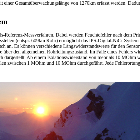
t einer Gesamtüberwachungslänge von 1270km erfasst werden. Dadurch
tem
ds-Referenz-Messverfahren. Dabei werden Feuchtefehler nach dem Prinz
stellen (entspr. 609km Rohr) ermöglicht das IPS-Digital-NiCr System e
fisch an. Es können verschiedene Längswiderstandswerte für den Sens
über den allgemeinen Rohrleitungszustand. Im Falle eines Fehlers wir
lich dargestellt. Ab einem Isolationswiderstand von mehr als 10 MOhm w
wellen zwischen 1 MOhm und 10 MOhm durchgeführt. Jede Fehlerortung 