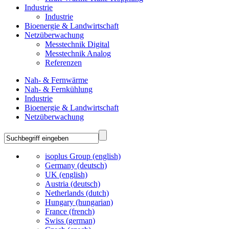
Industrie
Industrie
Bioenergie & Landwirtschaft
Netzüberwachung
Messtechnik Digital
Messtechnik Analog
Referenzen
Nah- & Fernwärme
Nah- & Fernkühlung
Industrie
Bioenergie & Landwirtschaft
Netzüberwachung
isoplus Group (english)
Germany (deutsch)
UK (english)
Austria (deutsch)
Netherlands (dutch)
Hungary (hungarian)
France (french)
Swiss (german)