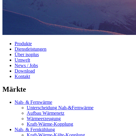
Produkte
Dienstleistungen
Über isoplus
Umwelt
News / Jobs
Download
Kontakt
Märkte
Nah- & Fernwärme
Unterscheidung Nah-&Fernwärme
Aufbau Wärmenetz
Wärmeerzeugung
Kraft-Wärme-Kopplung
Nah- & Fernkühlung
Kraft-Wärme-Kälte-Kopplung