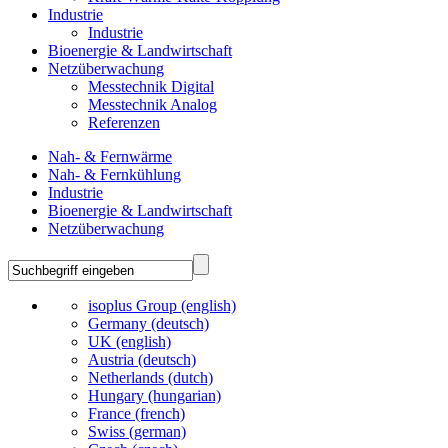
Industrie
Industrie
Bioenergie & Landwirtschaft
Netzüberwachung
Messtechnik Digital
Messtechnik Analog
Referenzen
Nah- & Fernwärme
Nah- & Fernkühlung
Industrie
Bioenergie & Landwirtschaft
Netzüberwachung
isoplus Group (english)
Germany (deutsch)
UK (english)
Austria (deutsch)
Netherlands (dutch)
Hungary (hungarian)
France (french)
Swiss (german)