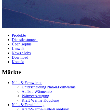
Produkte
Dienstleistungen
Über isoplus
Umwelt
News / Jobs
Download
Kontakt
Märkte
Nah- & Fernwärme
Unterscheidung Nah-&Fernwärme
Aufbau Wärmenetz
Wärmeerzeugung
Kraft-Wärme-Kopplung
Nah- & Fernkühlung
Kraft-Wärme-Kälte-Kopplung