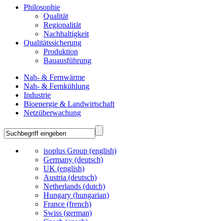
Philosophie
Qualität
Regionalität
Nachhaltigkeit
Qualitätssicherung
Produktion
Bauausführung
Nah- & Fernwärme
Nah- & Fernkühlung
Industrie
Bioenergie & Landwirtschaft
Netzüberwachung
isoplus Group (english)
Germany (deutsch)
UK (english)
Austria (deutsch)
Netherlands (dutch)
Hungary (hungarian)
France (french)
Swiss (german)