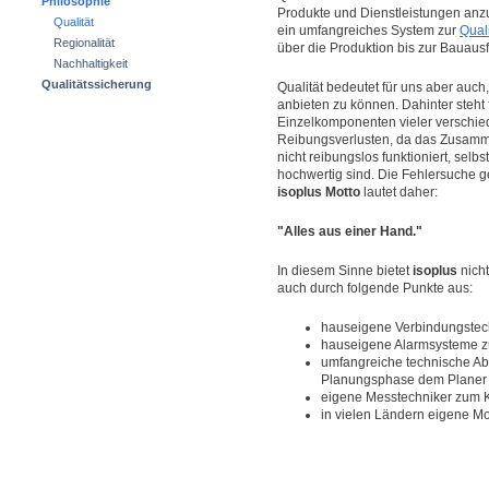
Philosophie
Produkte und Dienstleistungen anzu
Qualität
ein umfangreiches System zur
Qual
Regionalität
über die Produktion bis zur Bauausf
Nachhaltigkeit
Qualitätssicherung
Qualität bedeutet für uns aber au
anbieten zu können. Dahinter steht
Einzelkomponenten vieler verschied
Reibungsverlusten, da das Zusam
nicht reibungslos funktioniert, se
hochwertig sind. Die Fehlersuche ges
isoplus Motto
lautet daher:
"Alles aus einer Hand."
In diesem Sinne bietet
isoplus
nicht
auch durch folgende Punkte aus:
hauseigene Verbindungstech
hauseigene Alarmsysteme 
umfangreiche technische Abte
Planungsphase dem Planer U
eigene Messtechniker zum 
in vielen Ländern eigene M