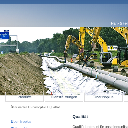
Nah- & Fe
Produkte
Dienstleistungen
Über isoplus
Über isoplus
>
Philosophie
> Qualität
Qualität
Über isoplus
Qualität bedeutet für uns einersei