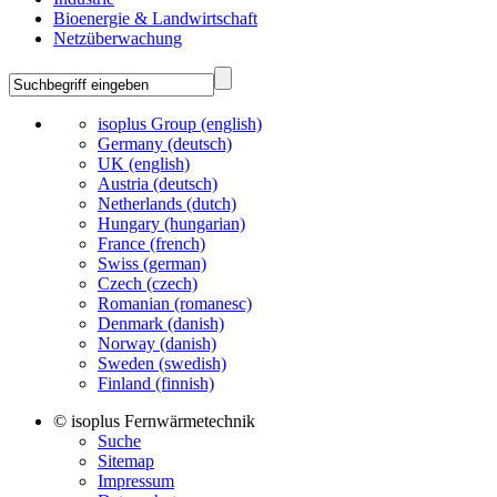
Bioenergie & Landwirtschaft
Netzüberwachung
isoplus Group (english)
Germany (deutsch)
UK (english)
Austria (deutsch)
Netherlands (dutch)
Hungary (hungarian)
France (french)
Swiss (german)
Czech (czech)
Romanian (romanesc)
Denmark (danish)
Norway (danish)
Sweden (swedish)
Finland (finnish)
© isoplus Fernwärmetechnik
Suche
Sitemap
Impressum