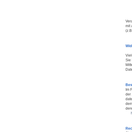
Vera
mit
(z.B
Wid
Vie
Sie 
Mitt
Dat
Bes
Im 
der
dat
dem
der
Rec