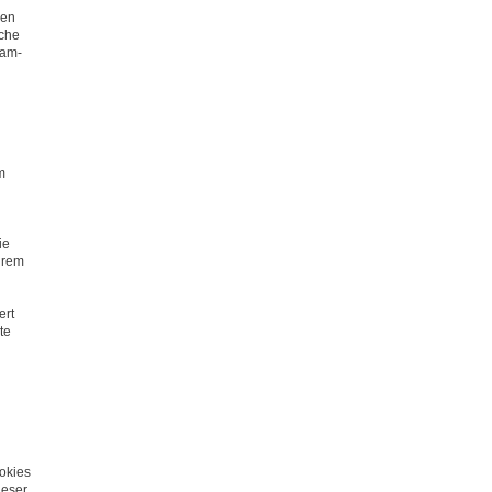
ien
iche
pam-
m
ie
hrem
ert
te
ookies
ieser