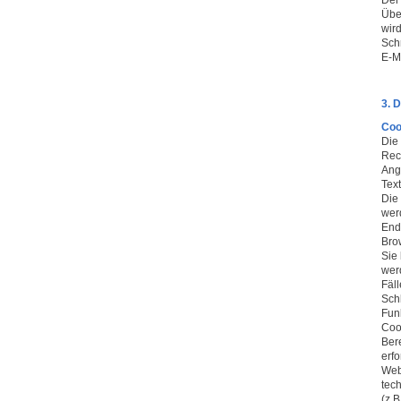
Der
Übe
wird
Sch
E-Ma
3. 
Coo
Die
Rec
Ange
Tex
Die
wer
End
Bro
Sie
wer
Fäl
Sch
Funk
Coo
Ber
erfo
Web
tech
(z.B