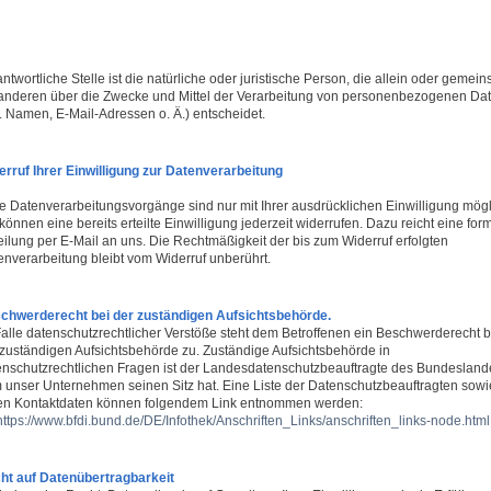
ntwortliche Stelle ist die natürliche oder juristische Person, die allein oder gemei
 anderen über die Zwecke und Mittel der Verarbeitung von personenbezogenen Da
. Namen, E-Mail-Adressen o. Ä.) entscheidet.
erruf Ihrer Einwilligung zur Datenverarbeitung
le Datenverarbeitungsvorgänge sind nur mit Ihrer ausdrücklichen Einwilligung mögl
können eine bereits erteilte Einwilligung jederzeit widerrufen. Dazu reicht eine for
eilung per E-Mail an uns. Die Rechtmäßigkeit der bis zum Widerruf erfolgten
enverarbeitung bleibt vom Widerruf unberührt.
chwerderecht bei der zuständigen Aufsichtsbehörde.
Falle datenschutzrechtlicher Verstöße steht dem Betroffenen ein Beschwerderecht b
 zuständigen Aufsichtsbehörde zu. Zuständige Aufsichtsbehörde in
enschutzrechtlichen Fragen ist der Landesdatenschutzbeauftragte des Bundeslande
 unser Unternehmen seinen Sitz hat. Eine Liste der Datenschutzbeauftragten sowi
en Kontaktdaten können folgendem Link entnommen werden:
https://www.bfdi.bund.de/DE/Infothek/Anschriften_Links/anschriften_links-node.html
ht auf Datenübertragbarkeit