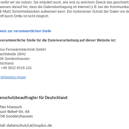
 wofür wir sie nutzen. Sie erläutert auch, wie und zu welchem Zweck das geschieht
 weisen darauf hin, dass die Datenübertragung im Internet (z.B. bei der Kommunika
 E-Mail) Sicherheitslücken aufweisen kann. Ein lückenloser Schutz der Daten vor 
iff durch Dritte ist nicht möglich.
weis zur verantwortlichen Stelle
 verantwortliche Stelle für die Datenverarbeitung auf dieser Website ist:
plus Fernwärmetechnik GmbH
achtstraße 28/42
06 Sondershausen
tschland
.: +49 3632 6516-101
(at)isoplus.group
enschutzbeauftragter für Deutschland:
ffen Maresch
ust-Bebel-Str. 66
06 Sondershausen
ail: datenschutz(at)isoplus.de