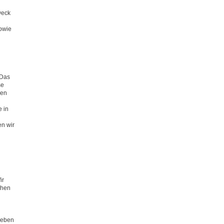
weck
sowie
 Das
se
nen
e in
n wir
ir
chen
heben