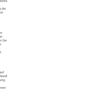
 eines
g der
sch
er
er
n Sie
m
s
auf
rkunft
gung,
benen