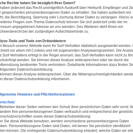
che Rechte haben Sie bezüglich Ihrer Daten?
 haben jederzeit das Recht unentgeltlich Auskunft über Herkunft, Empfänger und Z
er gespeicherten personenbezogenen Daten zu erhalten. Sie haben außerdem ein
ht, die Berichtigung, Sperrung oder Löschung dieser Daten zu verlangen. Hierzu 
weiteren Fragen zum Thema Datenschutz können Sie sich jederzeit unter der im
ressum angegebenen Adresse an uns wenden. Des Weiteren steht Ihnen ein
chwerderecht bei der zuständigen Aufsichtsbehörde zu.
lyse-Tools und Tools von Drittanbietern
m Besuch unserer Website kann Ihr Surf-Verhalten statistisch ausgewertet werden.
chieht vor allem mit Cookies und mit sogenannten Analyseprogrammen. Die Analy
s Surf-Verhaltens erfolgt in der Regel anonym; das Surf-Verhalten kann nicht zu Ih
ückverfolgt werden. Sie können dieser Analyse widersprechen oder sie durch die
tbenutzung bestimmter Tools verhindern. Detaillierte Informationen dazu finden Si
 folgenden Datenschutzerklärung.
 können dieser Analyse widersprechen. Über die Widerspruchsmöglichkeiten werde
 in dieser Datenschutzerklärung informieren.
Allgemeine Hinweise und Pflichtinformationen
enschutz
 Betreiber dieser Seiten nehmen den Schutz Ihrer persönlichen Daten sehr ernst. W
andeln Ihre personenbezogenen Daten vertraulich und entsprechend der gesetzli
enschutzvorschriften sowie dieser Datenschutzerklärung.
n Sie diese Website benutzen, werden verschiedene personenbezogene Daten
oben. Personenbezogene Daten sind Daten, mit denen Sie persönlich identifiziert
den können. Die vorliegende Datenschutzerklärung erläutert, welche Daten wir er