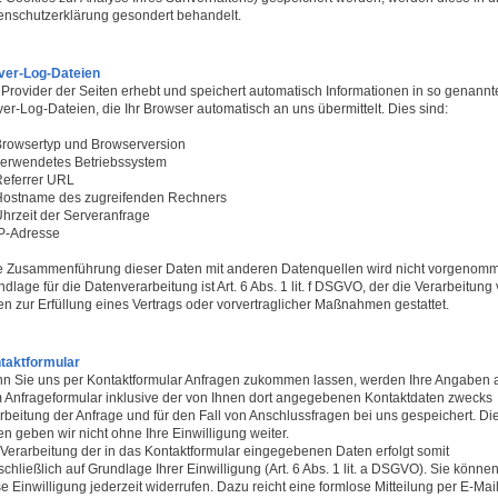
enschutzerklärung gesondert behandelt.
ver-Log-Dateien
 Provider der Seiten erhebt und speichert automatisch Informationen in so genannt
er-Log-Dateien, die Ihr Browser automatisch an uns übermittelt. Dies sind:
rowsertyp und Browserversion
erwendetes Betriebssystem
eferrer URL
ostname des zugreifenden Rechners
hrzeit der Serveranfrage
P-Adresse
e Zusammenführung dieser Daten mit anderen Datenquellen wird nicht vorgenom
dlage für die Datenverarbeitung ist Art. 6 Abs. 1 lit. f DSGVO, der die Verarbeitung
en zur Erfüllung eines Vertrags oder vorvertraglicher Maßnahmen gestattet.
taktformular
n Sie uns per Kontaktformular Anfragen zukommen lassen, werden Ihre Angaben 
 Anfrageformular inklusive der von Ihnen dort angegebenen Kontaktdaten zwecks
rbeitung der Anfrage und für den Fall von Anschlussfragen bei uns gespeichert. Di
n geben wir nicht ohne Ihre Einwilligung weiter.
 Verarbeitung der in das Kontaktformular eingegebenen Daten erfolgt somit
chließlich auf Grundlage Ihrer Einwilligung (Art. 6 Abs. 1 lit. a DSGVO). Sie könne
e Einwilligung jederzeit widerrufen. Dazu reicht eine formlose Mitteilung per E-Mai