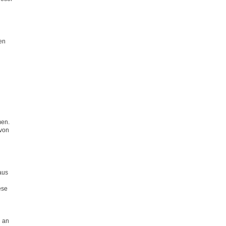
en
men.
 von
aus
ese
n
l an