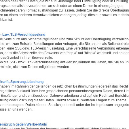
haben das Recht, Daten, die wir auf Grundlage Ihrer Einwilligung oder in Erfüllung
rags automatisiert verarbeiten, an sich oder an einen Dritten in einem gängigen,
chinenlesbaren Format aushändigen zu lassen. Sofern Sie die direkte Übertragun
n an einen anderen Verantwortlichen verlangen, erfolgt dies nur, soweit es techni
bar ist.
- bzw. TLS-Verschlüsselung
se Seite nutzt aus Sicherheitsgründen und zum Schutz der Übertragung vertraulich
lte, wie zum Beispiel Bestellungen oder Anfragen, die Sie an uns als Seitenbetreib
den, eine SSL-bzw. TLS-Verschlüsselung. Eine verschlüsselte Verbindung erkenne
n, dass die Adresszeile des Browsers von “http://” auf “https://” wechselt und an de
loss-Symbol in Ihrer Browserzeile.
n die SSL- bzw. TLS-Verschlüsselung aktiviert ist, können die Daten, die Sie an un
mitteln, nicht von Dritten mitgelesen werden.
kunft, Sperrung, Löschung
 haben im Rahmen der geltenden gesetzlichen Bestimmungen jederzeit das Recht 
ntgeltliche Auskunft über Ihre gespeicherten personenbezogenen Daten, deren He
 Empfänger und den Zweck der Datenverarbeitung und ggf. ein Recht auf Berichti
rrung oder Löschung dieser Daten. Hierzu sowie zu weiteren Fragen zum Thema
sonenbezogene Daten können Sie sich jederzeit unter der im Impressum angege
esse an uns wenden.
erspruch gegen Werbe-Mails