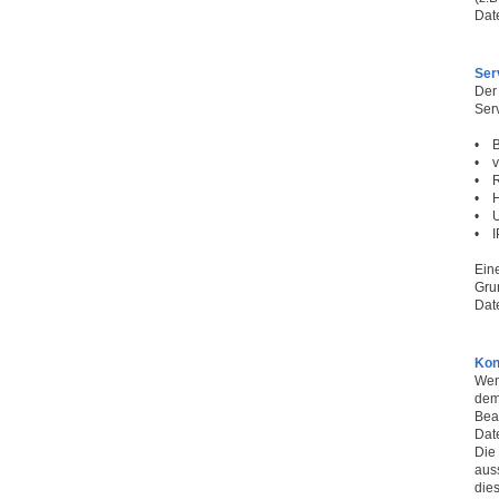
Dat
Ser
Der
Serv
• B
• v
• R
• H
• U
• I
Ein
Grun
Dat
Kon
Wen
dem
Bea
Date
Die
auss
dies