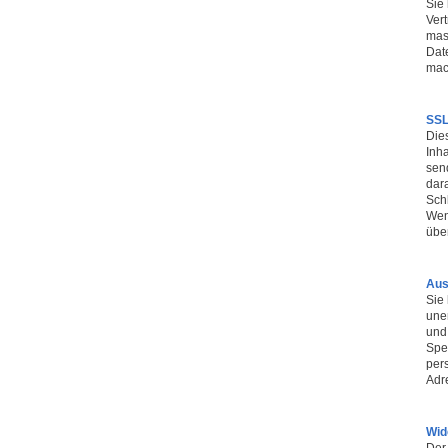
Sie 
Vert
mas
Date
mach
SSL
Die
Inha
sen
dara
Sch
Wen
über
Aus
Sie
une
und
Spe
per
Adr
Wid