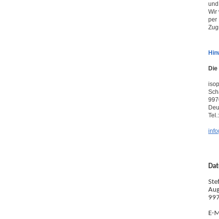
und
Wir
per
Zugr
Hin
Die
iso
Sch
997
Deu
Tel
info
Dat
Ste
Aug
997
E-M