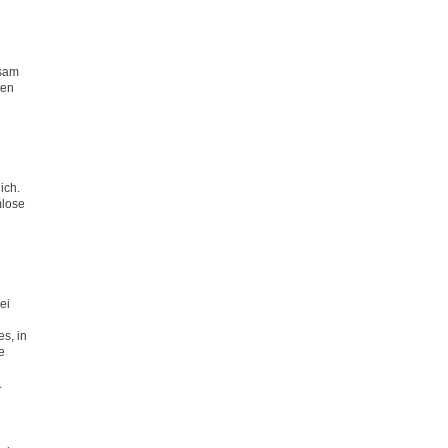
nsam
ten
ich.
mlose
ei
s, in
e
.