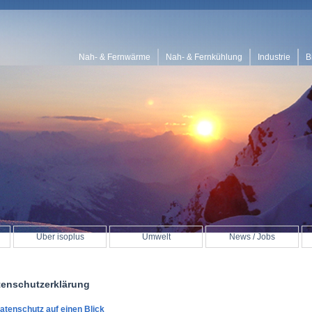
Nah- & Fernwärme
Nah- & Fernkühlung
Industrie
B
Über isoplus
Umwelt
News / Jobs
tenschutzerklärung
Datenschutz auf einen Blick