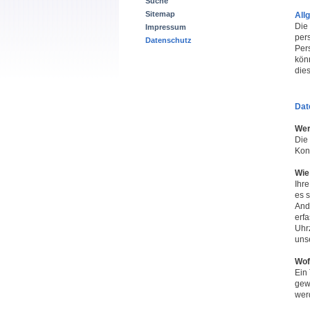
Suche
Sitemap
All
Die
Impressum
per
Datenschutz
Per
kön
die
Dat
Wer
Die
Kon
Wie
Ihr
es s
And
erfa
Uhrz
uns
Wof
Ein 
gew
wer