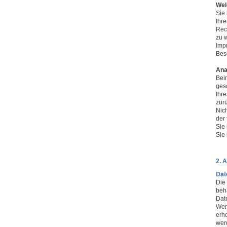
Wel
Sie
Ihr
Rec
zu 
Imp
Bes
Ana
Bei
ges
Ihre
zur
Nich
der
Sie
Sie
2. 
Dat
Die
beh
Dat
Wen
erh
wer