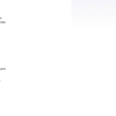
en
nter
kann
r