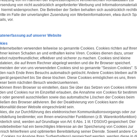
 Nutzung von im Rahmen der Impressumspflicht veröffentlichten Kontaktdaten zur
rsendung von nicht ausdrücklich angeforderter Werbung und Informationsmaterial
 hiermit widersprochen. Die Betreiber der Seiten behalten sich ausdrücklich rechtl
ritte im Falle der unverlangten Zusendung von Werbeinformationen, etwa durch S
ils, vor.
Datenerfassung auf unserer Website
kies
 Internetseiten verwenden teilweise so genannte Cookies. Cookies richten auf Ihre
hner keinen Schaden an und enthalten keine Viren. Cookies dienen dazu, unser
bot nutzerfreundlicher, effektiver und sicherer zu machen. Cookies sind kleine
tdateien, die auf Ihrem Rechner abgelegt werden und die Ihr Browser speichert.
 meisten der von uns verwendeten Cookies sind so genannte “Session-Cookies”. S
den nach Ende Ihres Besuchs automatisch gelöscht. Andere Cookies bleiben auf I
gerät gespeichert bis Sie diese löschen. Diese Cookies ermöglichen es uns, Ihren
wser beim nächsten Besuch wiederzuerkennen.
 können Ihren Browser so einstellen, dass Sie über das Setzen von Cookies informi
den und Cookies nur im Einzelfall erlauben, die Annahme von Cookies für bestimm
le oder generell ausschließen sowie das automatische Löschen der Cookies beim
ließen des Browser aktivieren. Bei der Deaktivierung von Cookies kann die
tionalität dieser Website eingeschränkt sein.
kies, die zur Durchführung des elektronischen Kommunikationsvorgangs oder zur
eitstellung bestimmter, von Ihnen erwünschter Funktionen (z.B. Warenkorbfunktion)
rderlich sind, werden auf Grundlage von Art. 6 Abs. 1 lit. f DSGVO gespeichert. Der
sitebetreiber hat ein berechtigtes Interesse an der Speicherung von Cookies zur
nisch fehlerfreien und optimierten Bereitstellung seiner Dienste. Soweit andere C
. Cookies zur Analyse Ihres Surfverhaltens) gespeichert werden, werden diese in d