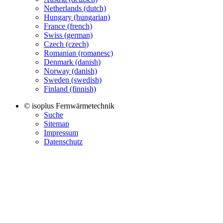
Netherlands (dutch)
Hungary (hungarian)
France (french)
Swiss (german)
Czech (czech)
Romanian (romanesc)
Denmark (danish)
Norway (danish)
Sweden (swedish)
Finland (finnish)
© isoplus Fernwärmetechnik
Suche
Sitemap
Impressum
Datenschutz