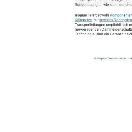
Jedoch können auch Flüssigkeiten f
Sonderlösungen, wie sie in der che
isoplus
liefert sowohl
Komponenten
Kältenetze
. Mit
flexiblen Rohrsyst
Transportleitungen empfiehlt sich 
hervorragenden Dämmeigenschafte
Technologie, sind ein Garant für si
© isoplus Fernwärmetechni