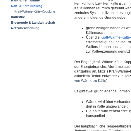
Nah- & Fernwärme
Fernkühlung bzw. Fernkälte ist äh
Nah- & Fernkühlung
Kälte können räumlich getrennt werd
Kraft-Wärme-Kälte-Kopplung
zentrales System effizienter erzeug
Industrie
anderem folgende Gründe geben:
Bioenergie & Landwirtschaft
große Anlagen haben oft we
Netzüberwachung
Kältemaschinen.
Über die
Kraft-Wärme-Kälte
Stromerzeugung und indust
Weiters können auch ander
zur Kälteerzeugung genutzt
Der Begriff „Kraft-Wärme-Kälte-Kopp
der Energiebranche. Abwärme aus Kr
ganzjährig an. Mittels Kraft-Wärme-
aktuellem Bedarf entweder zur Hei
von Wärme zu Kälte
).
Es gibt zwei grundlegende Formen
Wärme wird über vorhande
dort in Kälte umgewandelt.
Die Kälte wird zentral erze
transportiert.
Der hauptsächliche Temperaturbere