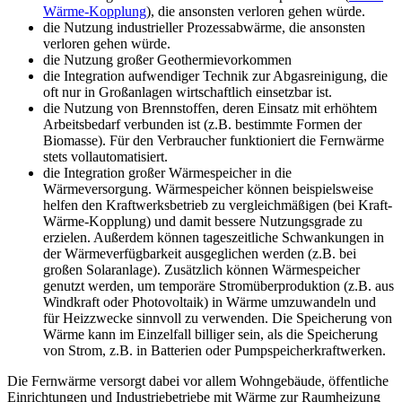
Wärme-Kopplung
), die ansonsten verloren gehen würde.
die Nutzung industrieller Prozessabwärme, die ansonsten
verloren gehen würde.
die Nutzung großer Geothermievorkommen
die Integration aufwendiger Technik zur Abgasreinigung, die
oft nur in Großanlagen wirtschaftlich einsetzbar ist.
die Nutzung von Brennstoffen, deren Einsatz mit erhöhtem
Arbeitsbedarf verbunden ist (z.B. bestimmte Formen der
Biomasse). Für den Verbraucher funktioniert die Fernwärme
stets vollautomatisiert.
die Integration großer Wärmespeicher in die
Wärmeversorgung. Wärmespeicher können beispielsweise
helfen den Kraftwerksbetrieb zu vergleichmäßigen (bei Kraft-
Wärme-Kopplung) und damit bessere Nutzungsgrade zu
erzielen. Außerdem können tageszeitliche Schwankungen in
der Wärmeverfügbarkeit ausgeglichen werden (z.B. bei
großen Solaranlage). Zusätzlich können Wärmespeicher
genutzt werden, um temporäre Stromüberproduktion (z.B. aus
Windkraft oder Photovoltaik) in Wärme umzuwandeln und
für Heizzwecke sinnvoll zu verwenden. Die Speicherung von
Wärme kann im Einzelfall billiger sein, als die Speicherung
von Strom, z.B. in Batterien oder Pumpspeicherkraftwerken.
Die Fernwärme versorgt dabei vor allem Wohngebäude, öffentliche
Einrichtungen und Industriebetriebe mit Wärme zur Raumheizung