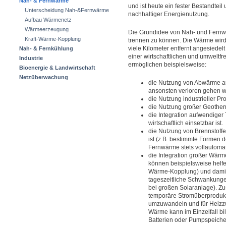
Nah- & Fernwärme
und ist heute ein fester Bestandtei
Unterscheidung Nah-&Fernwärme
nachhaltiger Energienutzung.
Aufbau Wärmenetz
Wärmeerzeugung
Die Grundidee von Nah- und Fernw
Kraft-Wärme-Kopplung
trennen zu können. Die Wärme wird 
viele Kilometer entfernt angesiede
Nah- & Fernkühlung
einer wirtschaftlichen und umwelt
Industrie
ermöglichen beispielsweise:
Bioenergie & Landwirtschaft
Netzüberwachung
die Nutzung von Abwärme au
ansonsten verloren gehen w
die Nutzung industrieller 
die Nutzung großer Geoth
die Integration aufwendiger 
wirtschaftlich einsetzbar ist.
die Nutzung von Brennstoffe
ist (z.B. bestimmte Formen d
Fernwärme stets vollautomati
die Integration großer Wär
können beispielsweise helfe
Wärme-Kopplung) und damit
tageszeitliche Schwankunge
bei großen Solaranlage). Z
temporäre Stromüberprodukti
umzuwandeln und für Heizz
Wärme kann im Einzelfall bil
Batterien oder Pumpspeiche