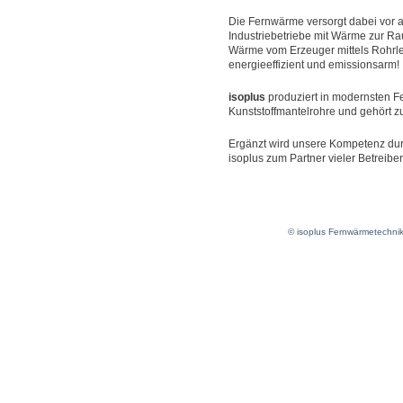
Die Fernwärme versorgt dabei vor 
Industriebetriebe mit Wärme zur 
Wärme vom Erzeuger mittels Rohrlei
energieeffizient und emissionsarm!
isoplus
produziert in modernsten F
Kunststoffmantelrohre und gehört z
Ergänzt wird unsere Kompetenz du
isoplus zum Partner vieler Betreiber
© isoplus Fernwärmetechni