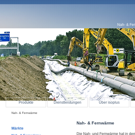
Nah- & Fe
Produkte
Dienstleistungen
Über isoplus
Nah- & Fernwärme
Nah- & Fernwärme
Märkte
Die Nah- und Fernwärme hat in de