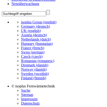
Netzüberwachung
isoplus Group (english)
Germany (deutsch)
UK (english)
Austria (deutsch)
Netherlands (dutch)
Hungary (hungarian)
France (french)
Swiss (german)
Czech (czech)
Romanian (romanesc)
Denmark (danish)
Norway (danish)
Sweden (swedish)
Finland (finnish)
© isoplus Fernwärmetechnik
Suche
Sitemap
Impressum
Datenschutz