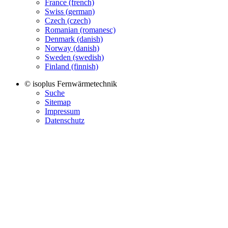
France (french)
Swiss (german)
Czech (czech)
Romanian (romanesc)
Denmark (danish)
Norway (danish)
Sweden (swedish)
Finland (finnish)
© isoplus Fernwärmetechnik
Suche
Sitemap
Impressum
Datenschutz