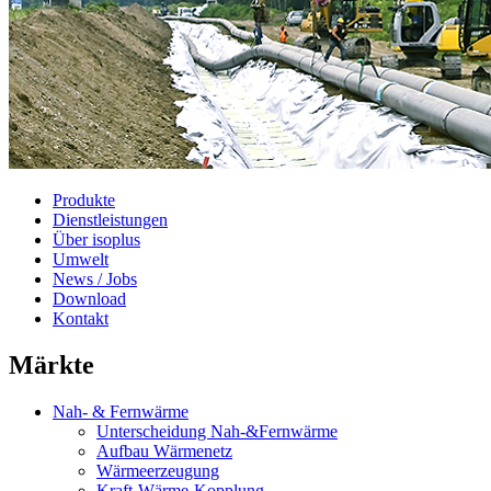
Produkte
Dienstleistungen
Über isoplus
Umwelt
News / Jobs
Download
Kontakt
Märkte
Nah- & Fernwärme
Unterscheidung Nah-&Fernwärme
Aufbau Wärmenetz
Wärmeerzeugung
Kraft-Wärme-Kopplung