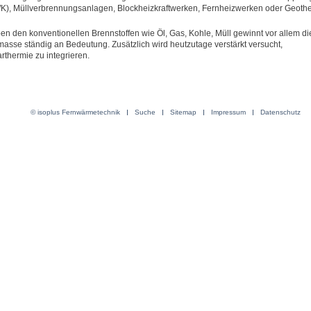
K), Müllverbrennungsanlagen, Blockheizkraftwerken, Fernheizwerken oder Geothe
en den konventionellen Brennstoffen wie Öl, Gas, Kohle, Müll gewinnt vor allem di
masse ständig an Bedeutung. Zusätzlich wird heutzutage verstärkt versucht,
rthermie zu integrieren.
© isoplus Fernwärmetechnik
Suche
Sitemap
Impressum
Datenschutz