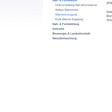
Nah- & Fernwärme
(KW
Unterscheidung Nah-&Fernwärme
Aufbau Wärmenetz
Neb
Wärmeerzeugung
Bio
Kraft-Wärme-Kopplung
Sola
Nah- & Fernkühlung
Industrie
Bioenergie & Landwirtschaft
Netzüberwachung