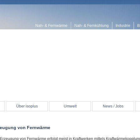
Nah- & Fernwärme
Nah- & Fernkühlung
Industrie
B
Über isoplus
Umwelt
News / Jobs
zeugung von Fernwärme
 Erzeugung von Fernwärme erfolgt meist in Kraftwerken mittels Kraftwärmekopplun