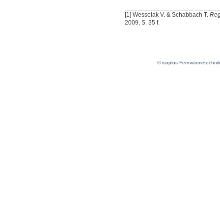
[1] Wesselak V. & Schabbach T.
Reg
2009, S. 35 f.
© isoplus Fernwärmetechni