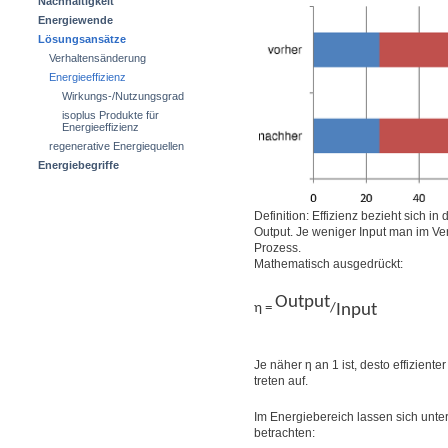
Nachhaltigkeit
Energiewende
Lösungsansätze
Verhaltensänderung
Energieeffizienz
Wirkungs-/Nutzungsgrad
isoplus Produkte für
Energieeffizienz
regenerative Energiequellen
Energiebegriffe
Definition: Effizienz bezieht sich 
Output. Je weniger Input man im Verh
Prozess.
Mathematisch ausgedrückt:
Output
η =
/
Input
Je näher η an 1 ist, desto effiziente
treten auf.
Im Energiebereich lassen sich unte
betrachten: