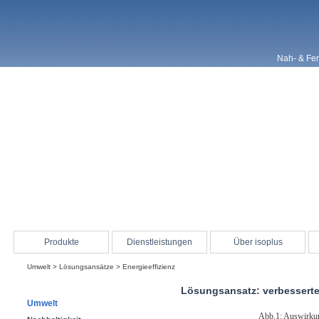
Nah- & Fe
Produkte
Dienstleistungen
Über isoplus
Umwelt
>
Lösungsansätze
> Energieeffizienz
Lösungsansatz: verbesserte 
Umwelt
Abb.1: Auswirkung