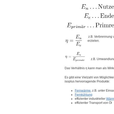
z.B. Verbrennung 
erzielen.
z.B. Umwandlung 
Das Verhältnis η kann man als Wir
Es gibt eine Vielzahl von Möglichkei
isoplus hervorragende Produkte:
Fernwärme
, z.B. unter Ei
Fernkühlung
effizienter industrieller
Wärme
effizienter Transport von Öl