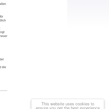
maßen
für
dlich
t
ängt
 neuer
del
d die
This website uses cookies to
ensure you get the best experience