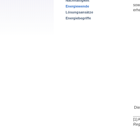
Nachhaltigkeit
sow
Energiewende
erh
Lösungsansätze
Energiebegriffe
Die
[1]
Reg