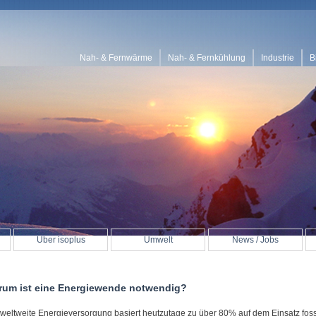
Nah- & Fernwärme
Nah- & Fernkühlung
Industrie
B
Über isoplus
Umwelt
News / Jobs
rum ist eine Energiewende notwendig?
 weltweite Energieversorgung basiert heutzutage zu über 80% auf dem Einsatz foss