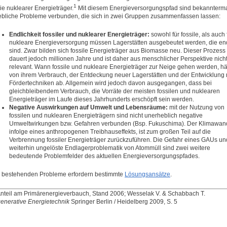
1
ie nuklearer Energieträger.
Mit diesem Energieversorgungspfad sind bekannter
ebliche Probleme verbunden, die sich in zwei Gruppen zusammenfassen lassen:
Endlichkeit fossiler und nuklearer Energieträger:
sowohl für fossile, als auch 
nukleare Energieversorgung müssen Lagerstätten ausgebeutet werden, die en
sind. Zwar bilden sich fossile Energieträger aus Biomasse neu. Dieser Prozess
dauert jedoch millionen Jahre und ist daher aus menschlicher Perspektive nich
relevant. Wann fossile und nukleare Energieträger zur Neige gehen werden, h
von ihrem Verbrauch, der Entdeckung neuer Lagerstätten und der Entwicklung
Fördertechniken ab. Allgemein wird jedoch davon ausgegangen, dass bei
gleichbleibendem Verbrauch, die Vorräte der meisten fossilen und nuklearen
Energieträger im Laufe dieses Jahrhunderts erschöpft sein werden.
Negative Auswirkungen auf Umwelt und Lebensräume:
mit der Nutzung von
fossilen und nuklearen Energieträgern sind nicht unerheblich negative
Umweltwirkungen bzw. Gefahren verbunden (Bsp. Fukuschima). Der Klimawan
infolge eines anthropogenen Treibhauseffekts, ist zum großen Teil auf die
Verbrennung fossiler Energieträger zurückzuführen. Die Gefahr eines GAUs un
weiterhin ungelöste Endlagerproblematik von Atommüll sind zwei weitere
bedeutende Problemfelder des aktuellen Energieversorgungspfades.
 bestehenden Probleme erfordern bestimmte
Lösungsansätze
.
 Anteil am Primärenergieverbauch, Stand 2006; Wesselak V. & Schabbach T.
enerative Energietechnik
Springer Berlin / Heidelberg 2009, S. 5