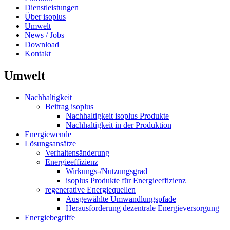
Dienstleistungen
Über isoplus
Umwelt
News / Jobs
Download
Kontakt
Umwelt
Nachhaltigkeit
Beitrag isoplus
Nachhaltigkeit isoplus Produkte
Nachhaltigkeit in der Produktion
Energiewende
Lösungsansätze
Verhaltensänderung
Energieeffizienz
Wirkungs-/Nutzungsgrad
isoplus Produkte für Energieeffizienz
regenerative Energiequellen
Ausgewählte Umwandlungspfade
Herausforderung dezentrale Energieversorgung
Energiebegriffe