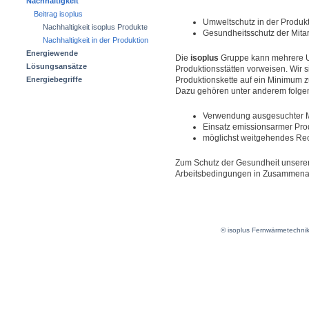
Nachhaltigkeit
Beitrag isoplus
Umweltschutz in der Produk
Nachhaltigkeit isoplus Produkte
Gesundheitsschutz der Mitar
Nachhaltigkeit in der Produktion
Energiewende
Die
isoplus
Gruppe kann mehrere Um
Lösungsansätze
Produktionsstätten vorweisen. Wir 
Energiebegriffe
Produktionskette auf ein Minimum z
Dazu gehören unter anderem folg
Verwendung ausgesuchter M
Einsatz emissionsarmer Pro
möglichst weitgehendes Rec
Zum Schutz der Gesundheit unserer
Arbeitsbedingungen in Zusammenarb
© isoplus Fernwärmetechni