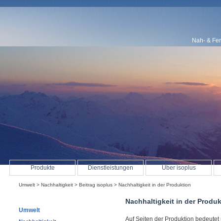
Nah- & Fe
Produkte
Dienstleistungen
Über isoplus
Umwelt
>
Nachhaltigkeit
>
Beitrag isoplus
> Nachhaltigkeit in der Produktion
Nachhaltigkeit in der Produ
Umwelt
Auf Seiten der Produktion bedeutet 