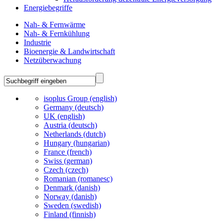
Energiebegriffe
Nah- & Fernwärme
Nah- & Fernkühlung
Industrie
Bioenergie & Landwirtschaft
Netzüberwachung
isoplus Group (english)
Germany (deutsch)
UK (english)
Austria (deutsch)
Netherlands (dutch)
Hungary (hungarian)
France (french)
Swiss (german)
Czech (czech)
Romanian (romanesc)
Denmark (danish)
Norway (danish)
Sweden (swedish)
Finland (finnish)