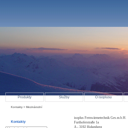
Produkty
Služby
O isoplusu
Kontakty
> Mezinárodní
isoplus Fernwärmetechnik Ges.m.b.H.
Kontakty
Furthoferstraße 1a
A - 3192 Hohenberg