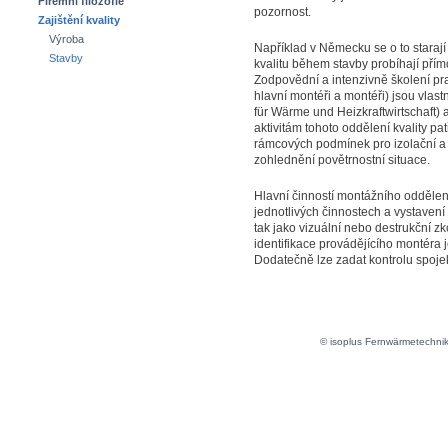
Firemní filozofie
pozornost.
Zajištění kvality
Výroba
Například v Německu se o to starají
Stavby
kvalitu během stavby probíhají přím
Zodpovědní a intenzivně školení pr
hlavní montéři a montéři) jsou vlas
für Wärme und Heizkraftwirtschaft
aktivitám tohoto oddělení kvality pat
rámcových podmínek pro izolační a 
zohlednění povětrnostní situace.
Hlavní činností montážního oddělení
jednotlivých činnostech a vystavení
tak jako vizuální nebo destrukční 
identifikace provádějícího montéra
Dodatečně lze zadat kontrolu spoje
© isoplus Fernwärmetechni