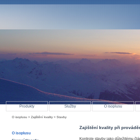
Produkty
Služby
O isoplusu
O isoplusu
>
Zajištění kvality
> Stavby
Zajištění kvality při provádě
O isoplusu
Kontrole stavby jako důležitému člá