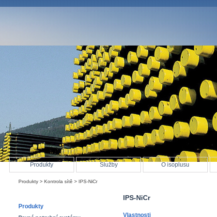
Produkty
Služby
O isoplusu
Produkty
>
Kontrola sítě
> IPS-NiCr
IPS-NiCr
Produkty
Vlastnosti