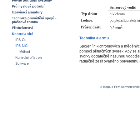
Pevné potrubní systémy
Průmyslová potrubí
Senzorový vodič
Uzavírací armatury
Typ drátu
:
niklchrom
Technika provádění spojů -
Izolace
:
polytetrafluoretelyle
plášťová trubka
2
Průřez drátu
:
0,5 mm
Příslušenství
Kontrola sítě
Technika alarmu
IPS-Cu
IPS-NiCr
Spojení niklchromových a měděných 
pomocí přítlačných svorek. Aby se sp
Měření
svorky dodatečně nasunou vodotěsn
Kontrolní přístroje
radiačně zesíťovaného polyelefinu 
Software
© isoplus Fernwärmetechni