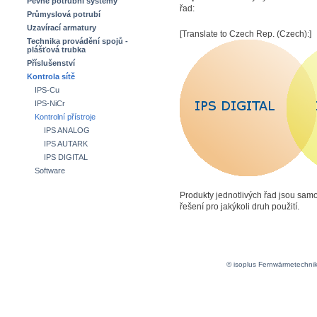
Pevné potrubní systémy
řad:
Průmyslová potrubí
Uzavírací armatury
[Translate to Czech Rep. (Czech):]
Technika provádění spojů -
plášťová trubka
Příslušenství
Kontrola sítě
IPS-Cu
IPS-NiCr
Kontrolní přístroje
IPS ANALOG
IPS AUTARK
IPS DIGITAL
Software
Produkty jednotlivých řad jsou samo
řešení pro jakýkoli druh použití.
© isoplus Fernwärmetechni