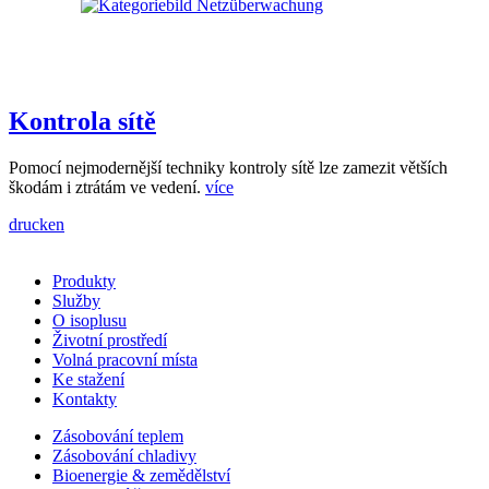
Kontrola sítě
Pomocí nejmodernější techniky kontroly sítě lze zamezit větších
škodám i ztrátám ve vedení.
více
drucken
Produkty
Služby
O isoplusu
Životní prostředí
Volná pracovní místa
Ke stažení
Kontakty
Zásobování teplem
Zásobování chladivy
Bioenergie & zemědělství