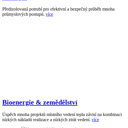
Předizolovaná potrubí pro efektivní a bezpečný průběh mnoha
průmyslových postupů.
více
Bioenergie & zemědělství
Úspěch mnoha projektů místního vedení tepla závisí na kombinaci
nízkých nákladů realizace a nízkých ztrát vedení.
více