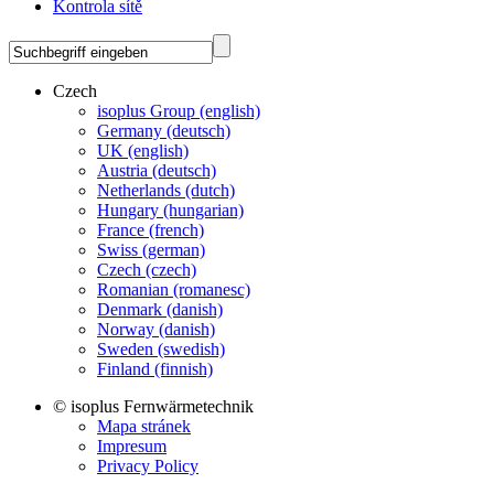
Kontrola sítě
Czech
isoplus Group (english)
Germany (deutsch)
UK (english)
Austria (deutsch)
Netherlands (dutch)
Hungary (hungarian)
France (french)
Swiss (german)
Czech (czech)
Romanian (romanesc)
Denmark (danish)
Norway (danish)
Sweden (swedish)
Finland (finnish)
© isoplus Fernwärmetechnik
Mapa stránek
Impresum
Privacy Policy